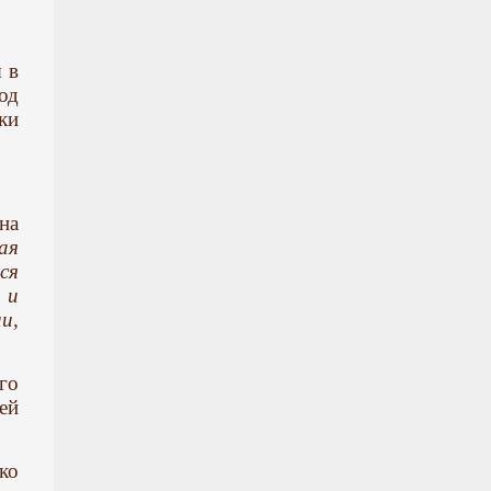
 в
од
ки
на
ая
ся
 и
и,
го
ей
ко