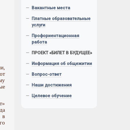
—
Вакантные места
—
Платные образовательные
услуги
—
Профориентационная
работа
—
ПРОЕКТ «БИЛЕТ В БУДУЩЕЕ»
—
Информация об общежитии
и,
от
—
Вопрос-ответ
му
—
Наши достижения
ые
—
Целевое обучение
т»
да
 в
го