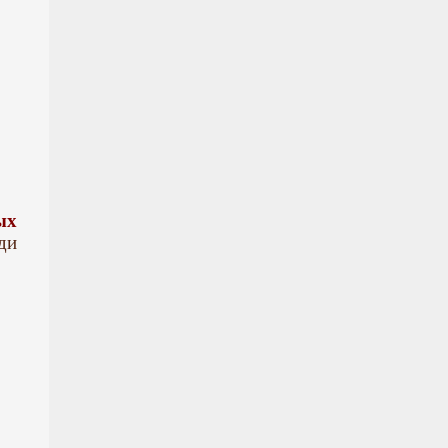
ых
ди