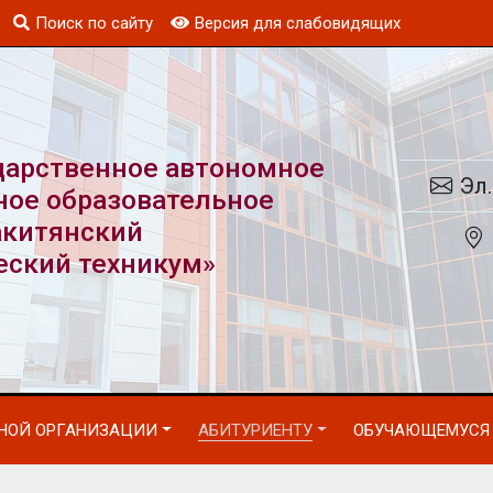
Поиск по сайту
Версия для слабовидящих
дарственное автономное
Эл.
ное образовательное
акитянский
еский техникум»
ЬНОЙ ОРГАНИЗАЦИИ
АБИТУРИЕНТУ
ОБУЧАЮЩЕМУСЯ