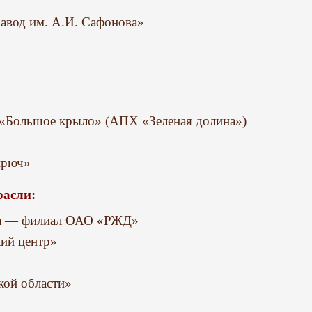
авод им. А.И. Сафонова»
«Большое крыло» (АПХ «Зеленая долина»)
ирюч»
расли:
га — филиал ОАО «РЖД»
ий центр»
кой области»