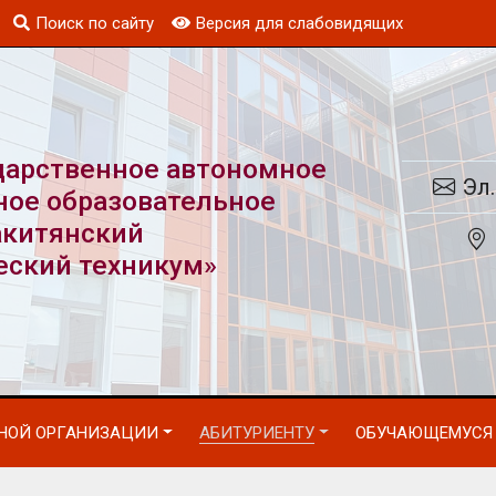
Поиск по сайту
Версия для слабовидящих
дарственное автономное
Эл.
ное образовательное
акитянский
еский техникум»
ЬНОЙ ОРГАНИЗАЦИИ
АБИТУРИЕНТУ
ОБУЧАЮЩЕМУСЯ