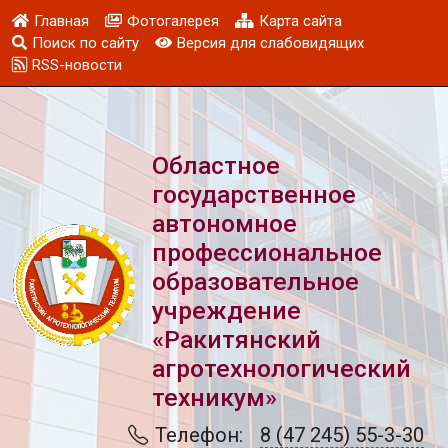
Главная
Фотогалерея
Карта сайта
Поиск по сайту
Версия для слабовидящих
RSS-новости
Областное
государственное
автономное
профессиональное
образовательное
учреждение
«Ракитянский
агротехнологический
техникум»
Телефон:
8 (47 245) 55-3-30