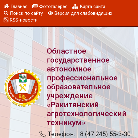
Главная
Фотогалерея
Карта сайта
Поиск по сайту
Версия для слабовидящих
RSS-новости
Областное
государственное
автономное
профессиональное
образовательное
учреждение
«Ракитянский
агротехнологический
техникум»
Телефон:
8 (47 245) 55-3-30